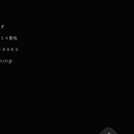
ンド
５１４番地
－９９６３
co.jp