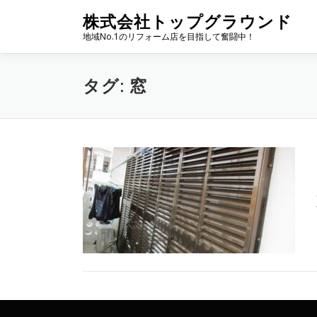
コ
株式会社トップグラウンド
ン
地域No.1のリフォーム店を目指して奮闘中！
テ
ン
ツ
タグ:
窓
へ
ス
キ
ッ
プ