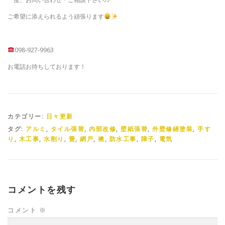
ご希望に添えられるよう頑張ります
098-927-9963
お電話お待ちしております！
カテゴリー:
日々更新
タグ:
アルミ
,
タイル張替
,
内部改修
,
壁紙張替
,
外壁修繕塗装
,
手す
り
,
木工事
,
水割り
,
畳
,
網戸
,
襖
,
防水工事
,
障子
,
電気
コメントを残す
コメント
※