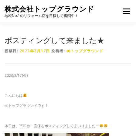
コ
株式会社トップグラウンド
ン
メニュー
テ
地域No.1のリフォーム店を目指して奮闘中！
ン
ツ
へ
HOME
施工事例
会社概要
ブログ
ポスティングして来ました★
ス
キ
投稿日:
2023年2月17日
投稿者:
㈱トップグラウンド
ッ
プ
よくある質問
お問い合わせ
2023/2/17(金)
こんにちは
㈱トップグラウンドです！
本日は、平和台・宜保をポスティングしてまいりましたー