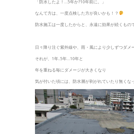
「防水したよ！…5年か?10年前に。」
なんて方は、一度点検した方が良いかも！？
防水施工は一度したからと、永遠に効果が続くもの
日々降り注ぐ紫外線や、雨・風により少しずつダメ
それが、1年..5年…10年と
年を重ねる毎にダメージが大きくなり
気が付いた頃には、防水層が剥がれていたり無くなって