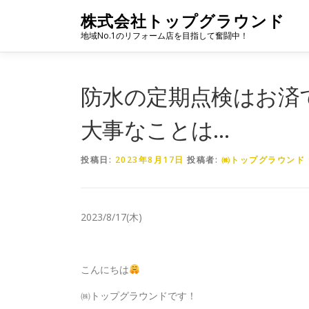
コ
株式会社トップグラウンド
ン
地域No.1のリフォーム店を目指して奮闘中！
テ
ン
ツ
へ
防水の定期点検はお済
ス
キ
大事なことは…
ッ
プ
投稿日:
2023年8月17日
投稿者:
㈱トップグラウンド
2023/8/17(木)
こんにちは
㈱トップグラウンドです！