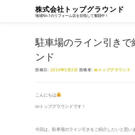
コ
株式会社トップグラウンド
ン
地域No.1のリフォーム店を目指して奮闘中！
テ
ン
ツ
へ
駐車場のライン引きで
ス
キ
ンド
ッ
プ
投稿日:
2024年3月3日
投稿者:
㈱トップグラウンド
こんにちは
㈱トップグラウンドです！
今回は、駐車場のライン引きをご紹介したいと思い